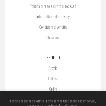
Politica di reso e diritto di recesso
Informativa sulla privacy
Condizioni di vendita
Chi siamo
PROFILO
Profilo
Indirizzi
Ordini
Lista dei desideri
I cookie ci aiutano a offrire i nostri servizi. Utilizzando i nostri servizi,
acconsentite al nostro utilizzo dei cookie.